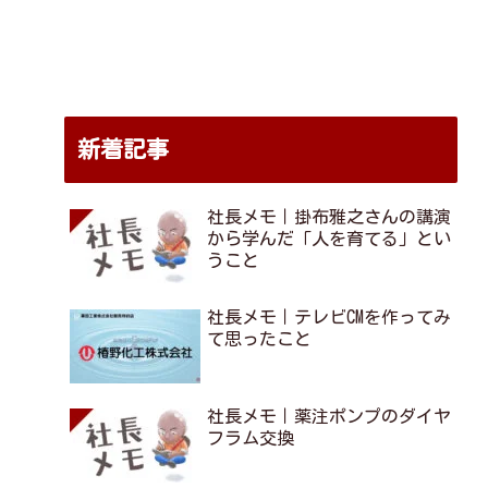
よくある質問
お問合せ
FAQ
CONTACT
新着記事
社長メモ｜掛布雅之さんの講演
から学んだ「人を育てる」とい
うこと
社長メモ｜テレビCMを作ってみ
て思ったこと
社長メモ｜薬注ポンプのダイヤ
フラム交換