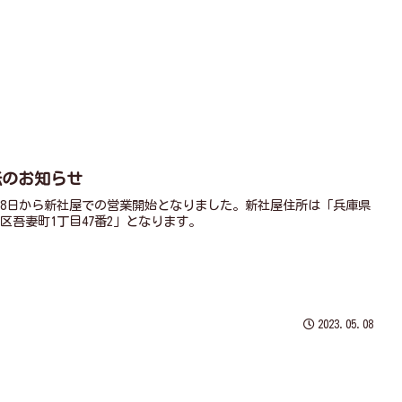
ホーム
会社概要
営業品目
HOME
COMPANY
PRODUCT
転のお知らせ
月8日から新社屋での営業開始となりました。新社屋住所は「兵庫県
区吾妻町1丁目47番2」となります。
2023.05.08