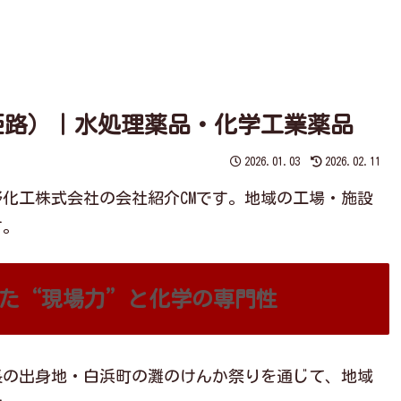
ホーム
会社概要
営業品目
HOME
COMPANY
PRODUCT
姫路）｜水処理薬品・化学工業薬品
2026.01.03
2026.02.11
化工株式会社の会社紹介CMです。地域の工場・施設
す。
した“現場力”と化学の専門性
長の出身地・白浜町の灘のけんか祭りを通じて、地域